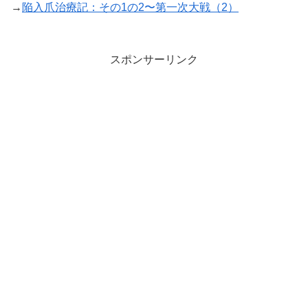
→
陥入爪治療記：その1の2〜第一次大戦（2）
スポンサーリンク