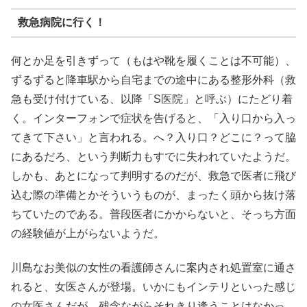
救急病院に行く！
何とか足を引きずって（もはや靴を履くことは不可能）、
ずるずると降車駅から自宅までの途中にある整形外科（救
急も受け付けている、以降「S医院」と呼ぶ）にたどり着
く。インターフォンで症状を告げると、「入り口から入っ
てきて下さい」と言われる。へ？入り口？どこに？って脇
にあるだろ、という判断力もすでに失われていたようだ。
しかも、あとになって判明するのだが、救急で医者に飛び
込む際の準備とかそういうものが、まったく頭から抜け落
ちていたのである。普段医者にかからないと、そっち方面
の経験値が上がらないようだ。
川島なお美似の女性の看護師さんに案内され処置室に通さ
れると、女医さんが登場。いかにもインテリといった感じ
の女医さんだが、残念ながらそれきり逢うことはなかっ