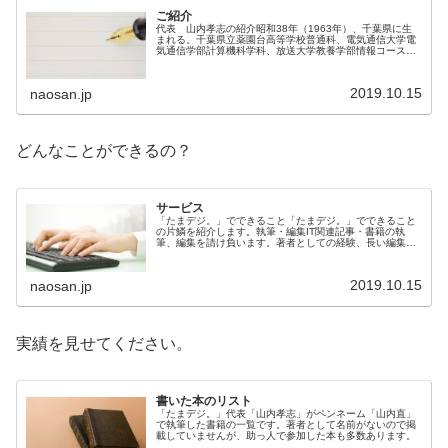
ご紹介
代表 山内孝志の紹介昭和38年（1963年）、千葉県に生
まれる。千葉県立薬園台高等学校普通科、電気通信大学電
気通信学部計算機科学科、放送大学教養学部情報コース出
身。東京都調布市、東京都杉並区在住を経て神奈川県横浜
市の東急田園都市線「たまプラ...
2019.10.15
naosan.jp
どんなことができるの？
サービス
「たまデジ。」でできること「たまデジ。」でできること
の片鱗を紹介します。執筆・編集IT関連記事・書籍の執
筆、編集を請け負います。著者としての経験、長い編集者
経験を生かして、読者目線での原稿作成、クォリティの高
い編集作業を行います。講師請負難...
2019.10.15
naosan.jp
実績を見せてください。
書いた本のリスト
「たまデジ。」代表「山内孝志」がペンネーム「山内直」
で執筆した書籍の一覧です。著者として名前がないので掲
載していませんが、助っ人で参加した本も多数あります。