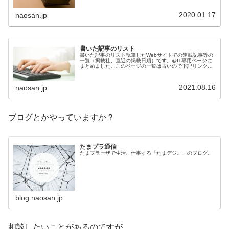
2020.01.17
naosan.jp
書いた記事のリスト
書いた記事のリスト執筆したWebサイトでの連載記事等の
一覧（掲載社、直近の掲載日順）です。@IT専用ページに
まとめました。このページの一覧は古いので下記リンクか
らどうぞ。@ITの記事一覧スキマ時間にこっそり学ぶ
「gRPC」入門各回記事【完結...
2021.08.16
naosan.jp
ブログとかやっていますか？
たまプラ通信
たまプラーザで生活、仕事する「たまデジ。」のブログ。
blog.naosan.jp
相談したいことがあるのですが。