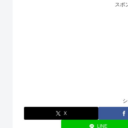
スポ
シ
X
LINE