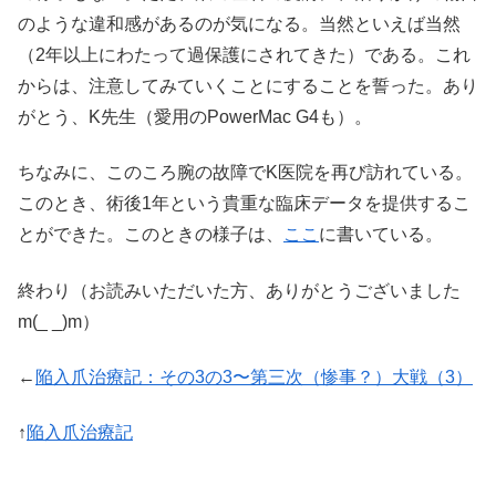
のような違和感があるのが気になる。当然といえば当然
（2年以上にわたって過保護にされてきた）である。これ
からは、注意してみていくことにすることを誓った。あり
がとう、K先生（愛用のPowerMac G4も）。
ちなみに、このころ腕の故障でK医院を再び訪れている。
このとき、術後1年という貴重な臨床データを提供するこ
とができた。このときの様子は、
ここ
に書いている。
終わり（お読みいただいた方、ありがとうございました
m(_ _)m）
←
陥入爪治療記：その3の3〜第三次（惨事？）大戦（3）
↑
陥入爪治療記