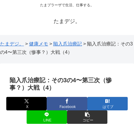
たまプラーザで生活、仕事する。
たまデジ。
たまデジ。
>
健康メモ
>
陥入爪治療記
>
陥入爪治療記：その3
の4〜第三次（惨事？）大戦（4）
陥入爪治療記：その3の4〜第三次（惨
事？）大戦（4）
X
Facebook
はてブ
LINE
コピー