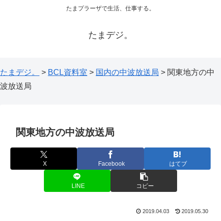
たまプラーザで生活、仕事する。
たまデジ。
たまデジ。
>
BCL資料室
>
国内の中波放送局
>
関東地方の中
波放送局
関東地方の中波放送局
X
Facebook
はてブ
LINE
コピー
2019.04.03
2019.05.30