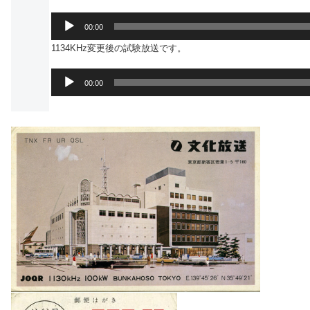
ー
レ
音
ー
00:00
声
ヤ
1134KHz変更後の試験放送です。
プ
ー
レ
音
ー
00:00
声
ヤ
プ
ー
レ
ー
ヤ
ー