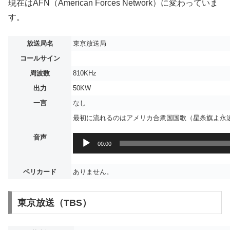
現在はAFN（American Forces Network）に変わっていま
す。
放送局名
東京放送局
コールサイン
周波数
810KHz
出力
50KW
一言
なし
最初に流れるのはアメリカ合衆国国歌（星条旗よ永
音声
音
00:00
声
プ
ベリカード
ありません。
レ
ー
ヤ
東京放送（TBS）
ー