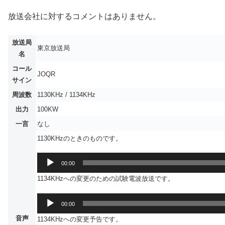
放送会社に対するコメントはありません。
放送局
東京放送局
名
コール
JOQR
サイン
周波数
1130KHz / 1134KHz
出力
100KW
一言
なし
1130KHzのときのものです。
音
00:00
声
1134KHzへの変更のための試験電波放送です。
プ
レ
音
ー
00:00
声
ヤ
音声
1134KHzへの変更予告です。
プ