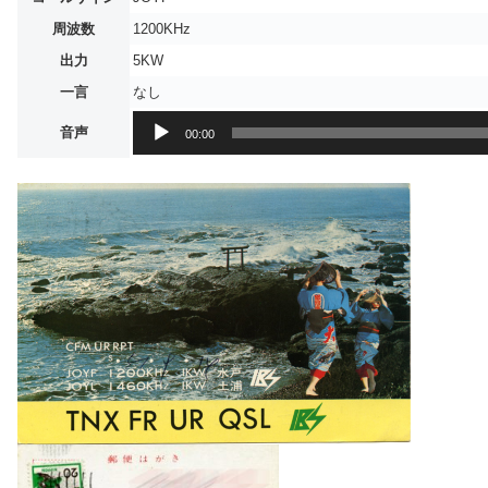
周波数
1200KHz
出力
5KW
一言
なし
音
音声
00:00
声
プ
レ
ー
ヤ
ー