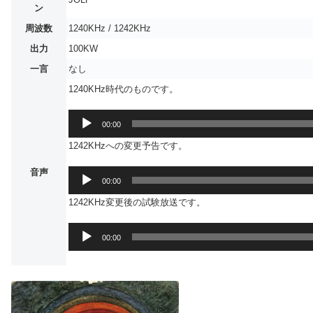
ン
周波数
1240KHz / 1242KHz
出力
100KW
一言
なし
1240KHz時代のものです。
音
00:00
声
1242KHzへの変更予告です。
プ
レ
音声
音
ー
00:00
声
ヤ
1242KHz変更後の試験放送です。
プ
ー
レ
音
ー
00:00
声
ヤ
プ
ー
レ
ー
ヤ