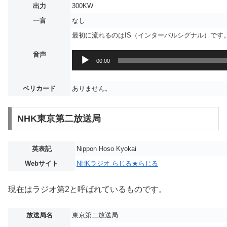
出力
300KW
一言
なし
最初に流れるのはIS（インターバルシグナル）です
音声
音
00:00
声
プ
ベリカード
ありません。
レ
ー
ヤ
NHK東京第二放送局
ー
英表記
Nippon Hoso Kyokai
Webサイト
NHKラジオ らじる★らじる
現在はラジオ第2と呼ばれているものです。
放送局名
東京第二放送局