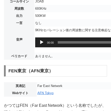
コールサイン
JOAB
周波数
693KHz
出力
500KW
一言
なし
9KHzセパレーション後の周波数に関する注意喚起
音声
音
00:00
声
プ
ベリカード
ありません。
レ
ー
ヤ
FEN東京（AFN東京）
ー
英表記
Far East Network
Webサイト
AFN Tokyo
かつてはFEN（Far East Network）という名称でしたが、