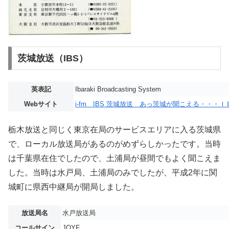
茨城放送（IBS）
英表記
Ibaraki Broadcasting System
Webサイト
i-fm IBS 茨城放送 あっ茨城が聞こえる・・・Ｉ
栃木放送と同じく東京在局のサービスエリアに入る茨城県
で、ローカル放送局があるのがめずらしかったです。当時
は千葉県在住でしたので、土浦局が昼間でもよく聞こえま
した。当時は水戸局、土浦局のみでしたが、平成2年に関
城町に県西中継局が開局しました。
放送局名
水戸放送局
コールサイン
JOYF