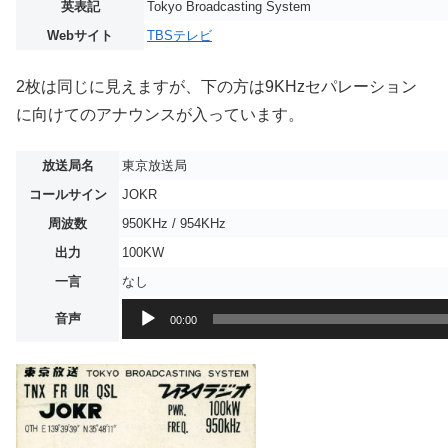
英表記
Tokyo Broadcasting System
Webサイト
TBSテレビ
2枚は同じに見えますが、下の方は9KHzセパレーション
に向けてのアナウンスが入っています。
放送局名
東京放送局
コールサイン
JOKR
周波数
950KHz / 954KHz
出力
100KW
一言
なし
音
音声
00:00
声
プ
レ
ー
ヤ
ー