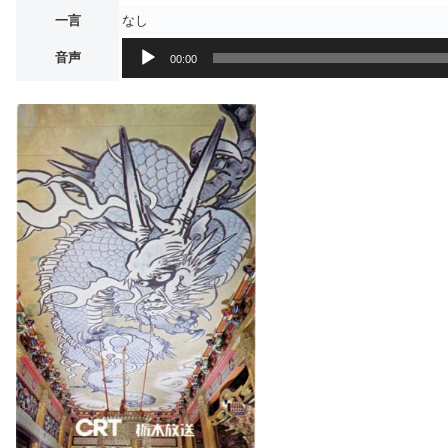
一言
なし
音
音声
00:00
声
プ
レ
ー
ヤ
ー