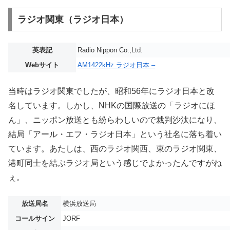
ラジオ関東（ラジオ日本）
英表記
Radio Nippon Co.,Ltd.
Webサイト
AM1422kHz ラジオ日本 –
当時はラジオ関東でしたが、昭和56年にラジオ日本と改
名しています。しかし、NHKの国際放送の「ラジオにほ
ん」、ニッポン放送とも紛らわしいので裁判沙汰になり、
結局「アール・エフ・ラジオ日本」という社名に落ち着い
ています。あたしは、西のラジオ関西、東のラジオ関東、
港町同士を結ぶラジオ局という感じでよかったんですがね
ぇ。
放送局名
横浜放送局
コールサイン
JORF