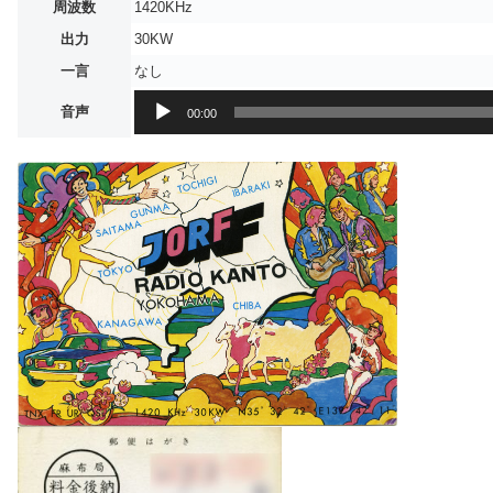
周波数
1420KHz
出力
30KW
一言
なし
音
音声
00:00
声
プ
レ
ー
ヤ
ー