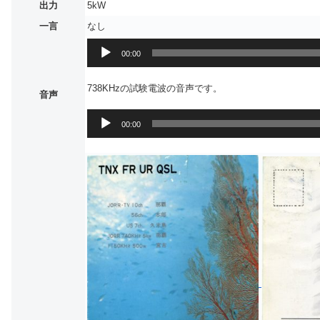
出力
5kW
一言
なし
音
00:00
声
プ
738KHzの試験電波の音声です。
音声
レ
ー
音
00:00
ヤ
声
ー
プ
レ
ー
ヤ
ー