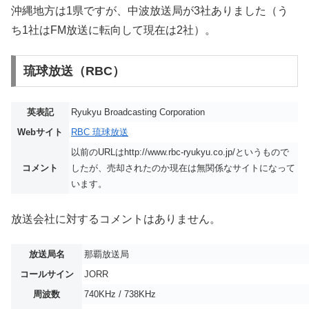
沖縄地方は1県ですが、中波放送局が3社ありました（う
ち1社はFM放送に転向して現在は2社）。
琉球放送（RBC）
英表記
Ryukyu Broadcasting Corporation
Webサイト
RBC 琉球放送
以前のURLはhttp://www.rbc-ryukyu.co.jp/というもので
コメント
したが、売却されたのか現在は無関係なサイトになって
います。
放送会社に対するコメントはありません。
放送局名
那覇放送局
コールサイン
JORR
周波数
740KHz / 738KHz