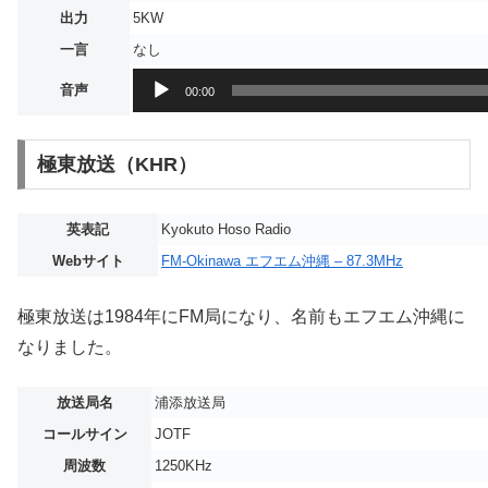
出力
5KW
一言
なし
音
音声
00:00
声
プ
レ
極東放送（KHR）
ー
ヤ
英表記
Kyokuto Hoso Radio
ー
Webサイト
FM-Okinawa エフエム沖縄 – 87.3MHz
極東放送は1984年にFM局になり、名前もエフエム沖縄に
なりました。
放送局名
浦添放送局
コールサイン
JOTF
周波数
1250KHz