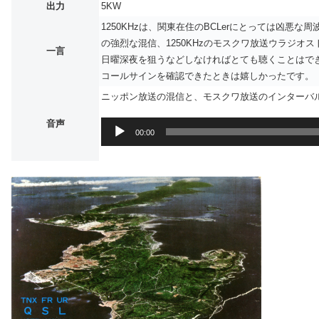
出力
5KW
1250KHzは、関東在住のBCLerにとっては凶悪な周
の強烈な混信、1250KHzのモスクワ放送ウラジオ
一言
日曜深夜を狙うなどしなければとても聴くことはで
コールサインを確認できたときは嬉しかったです。
ニッポン放送の混信と、モスクワ放送のインターバ
音声
音
00:00
声
プ
レ
ー
ヤ
ー