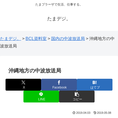
たまプラーザで生活、仕事する。
たまデジ。
たまデジ。
>
BCL資料室
>
国内の中波放送局
>
沖縄地方の中
波放送局
沖縄地方の中波放送局
X
Facebook
はてブ
LINE
コピー
2019.04.03
2019.05.08